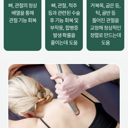
뼈, 관절의 정상
뼈, 관절, 척추
거북목, 굽은 등,
배열을 통해
등과 관련된 수술
턱, 골반 등
관절 기능 회복
후 기능 회복 및
틀어진 관절을
부작용, 합병증
교정해 정상적인
발생 확률을
정렬로 만드는데
줄이는데 도움
도움