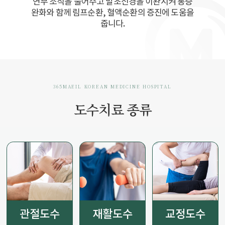
연부 조직을 풀어주고 말초신경을 이완시켜 통증
완화와 함께 림프순환, 혈액순환의 증진에 도움을
줍니다.
365MAEIL KOREAN MEDICINE HOSPITAL
도수치료 종류
관절도수
재활도수
교정도수