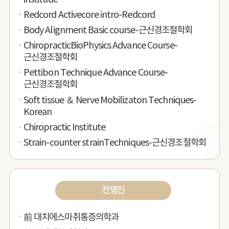
Redcord Activecore intro-Redcord
Body Alignment Basic course-근신경조절학회
ChiropracticBioPhysics Advance Course-
근신경조절학회
Pettibon Technique Advance Course-
근신경조절학회
Soft tissue ＆ Nerve Mobilizaton Techniques-
Korean
Chiropractic Institute
Strain-counter strainTechniques-근신경조절학회
전명진
前 대치에스마취통증의학과